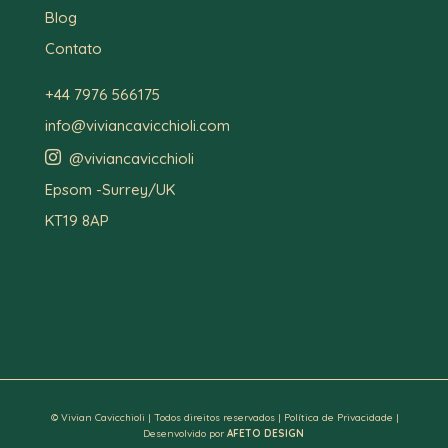
Blog
Contato
+44 7976 566175
info@viviancavicchioli.com

@viviancavicchioli
Epsom -Surrey/UK
KT19 8AP
© Vivian Cavicchioli | Todos direitos reservados |
Política de Privacidade
|
Desenvolvido por
AFETO DESIGN